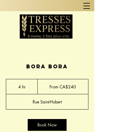
Bora bora
From
240
4 hr
4
From CA$240
Canadian
dollars
h
r
Rue Saint-Hubert
Book Now