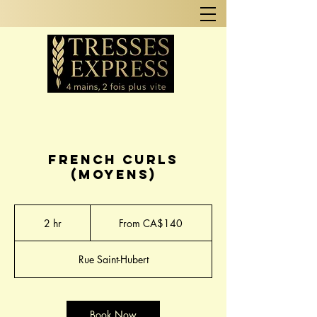
French Curls
(Moyens)
From
140
2 hr
2
From CA$140
Canadian
dollars
h
r
Rue Saint-Hubert
Book Now