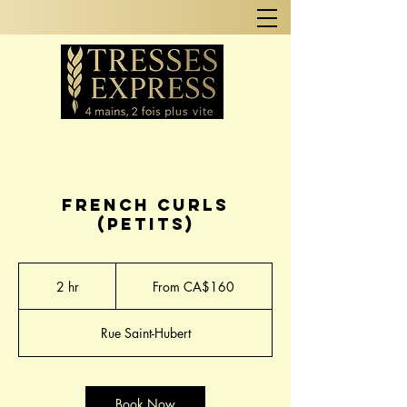
French Curls
(Petits)
From
160
2 hr
2
From CA$160
Canadian
dollars
h
r
Rue Saint-Hubert
Book Now