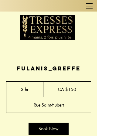
Fulanis_Greffe
CA
$150
3 hr
3
CA $150
h
r
Rue Saint-Hubert
Book Now