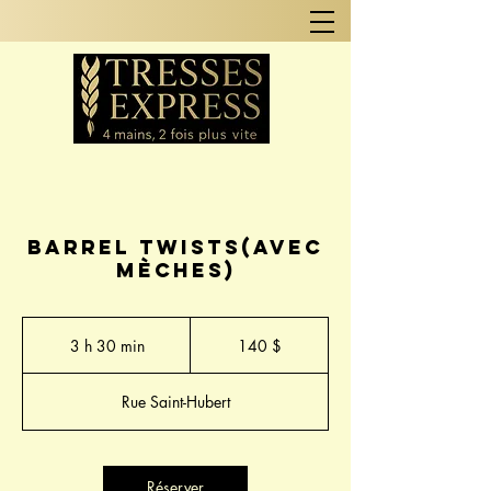
Barrel Twists(avec
mèches)
140 dollars
canadiens
3 h 30 min
3
140 $
h
3
Rue Saint-Hubert
0
m
i
n
Réserver