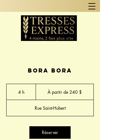
Bora bora
À
partir
4 h
4
À partir de 240 $
de
240 dollars
h
canadiens
Rue Saint-Hubert
Réserver