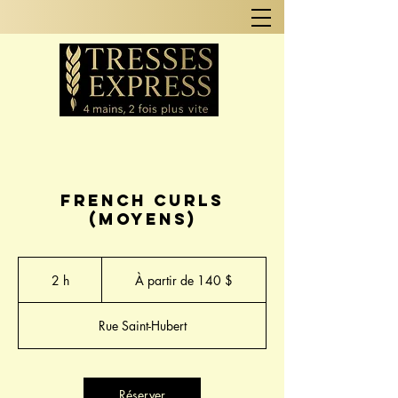
French Curls
(Moyens)
À
partir
2 h
2
À partir de 140 $
de
140 dollars
h
canadiens
Rue Saint-Hubert
Réserver