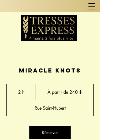
MIRACLE Knots
À
partir
2 h
2
À partir de 240 $
de
240 dollars
h
canadiens
Rue Saint-Hubert
Réserver